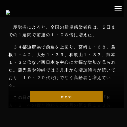
厚労省によると、全国の新規感染者数は、５日ま
での１週間で前週の１・０８倍に増えた。
３４都道府県で前週を上回り、宮崎１・６８、島
根１・４２、大分１・３９、和歌山１・３３、熊本
１・３２倍など西日本を中心に大幅な増加が見られ
た。鹿児島や沖縄では３月末から増加傾向が続いて
おり、１０～２０代だけでなく高齢者も増えてい
る。
この日の会合では、国立感染症研究所が、「Ｂ
Ａ・２」への置き換わりが５月の第１週に９３％、
６月第１週にはほぼ１００％に達するとの試算を示
した。座長を務める脇田隆字・感染研所長は「置き