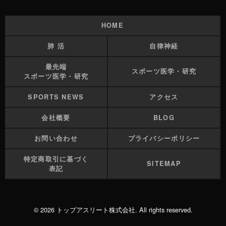
換わりによる再拡大に備えて、検査や高齢者施設の
迅速な医療支援体制の強化が求められる。できるだ
HOME
け感染者の継続的な増加が起きないよう、市民や事
業者も感染リスク低減に協力してほしい」と呼びか
肺 活
自律神経
けた。
最先端
スポーツ医学・研究
スポーツ医学・研究
会合では、感染した高齢者について、本人の健康
状態や希望に応じ、自宅や高齢者施設での療養も選
SPORTS NEWS
アクセス
択できるように検討するべきだとする専門家の提言
案も示された。国は現在、高齢者について「原則全
会社概要
BLOG
員入院」としているが、高齢者の場合、入院が長引
お問い合わせ
プライバシーポリシー
くと、かえって心身の機能低下を招く恐れがあると
指摘した。
特定商取引に基づく
SITEMAP
表記
厚労省によると、全国の新規感染者数は、５日ま
での１週間で前週の１・０８倍に増えた。
３４都道府県で前週を上回り、宮崎１・６８、島
© 2026 トップアスリート株式会社. All rights reserved.
根１・４２、大分１・３９、和歌山１・３３、熊本