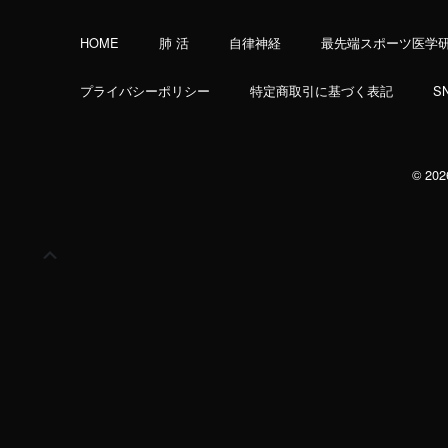
HOME
肺 活
自律神経
最先端スポーツ医学
プライバシーポリシー
特定商取引に基づく表記
S
© 20
上
に
ス
ク
ロ
ー
ル