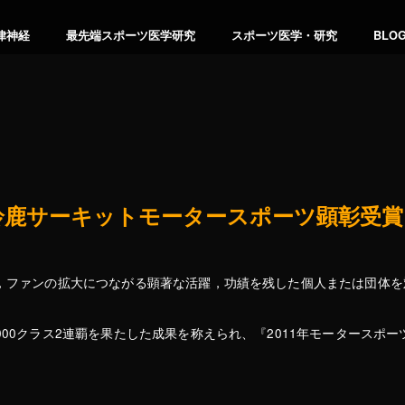
律神経
最先端スポーツ医学研究
スポーツ医学・研究
BLO
鈴鹿サーキットモータースポーツ顕彰受賞！ 
興，ファンの拡大につながる顕著な活躍，功績を残した個人または団体
000クラス2連覇を果たした成果を称えられ、『2011年モータースポ